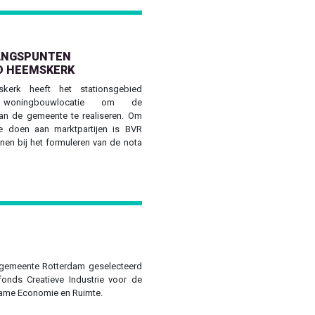
ANGSPUNTEN
D HEEMSKERK
erk heeft het stationsgebied
woningbouwlocatie om de
n de gemeente te realiseren. Om
e doen aan marktpartijen is BVR
nen bij het formuleren van de nota
gemeente Rotterdam geselecteerd
fonds Creatieve Industrie voor de
ame Economie en Ruimte.