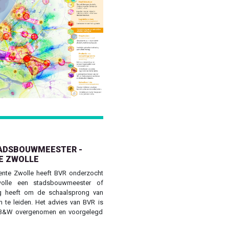
Next
ADSBOUWMEESTER -
E ZWOLLE
ente Zwolle heeft BVR onderzocht
olle een stadsbouwmeester of
 heeft om de schaalsprong van
 te leiden. Het advies van BVR is
n B&W overgenomen en voorgelegd