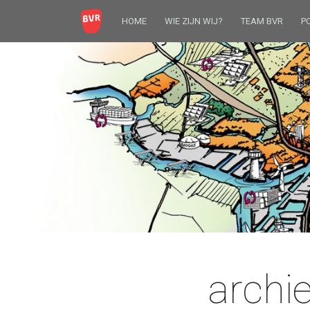
HOME
WIE ZIJN WIJ?
TEAM BVR
P
archie