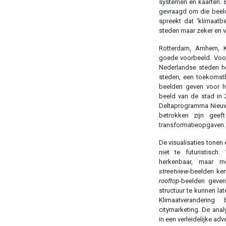
systemen en kaarten. 
gevraagd om die beeld
spreekt dat ’klimaatb
steden maar zeker en v
Rotterdam, Arnhem, 
goede voorbeeld. Voor
Nederlandse steden he
steden, een toekomst
beelden geven voor het
beeld van de stad in 2
Deltaprogramma Nieuw
betrokken zijn geeft
transformatieopgaven.
De visualisaties tonen
niet te futuristisch.
herkenbaar, maar me
streetview
-beelden ke
rooftop
-beelden geve
structuur te kunnen la
Klimaatveranderin
citymarketing. De anal
in een verleidelijke adv