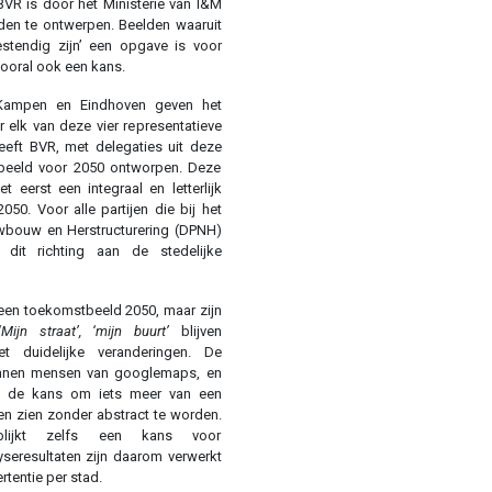
BVR is door het Ministerie van I&M
en te ontwerpen. Beelden waaruit
estendig zijn’ een opgave is voor
ooral ook een kans.
Kampen en Eindhoven geven het
 elk van deze vier representatieve
eft BVR, met delegaties uit deze
beeld voor 2050 ontworpen. Deze
 eerst een integraal en letterlijk
050. Voor alle partijen die bij het
bouw en Herstructurering (DPNH)
 dit richting aan de stedelijke
 een toekomstbeeld 2050, maar zijn
‘Mijn straat’, ‘mijn buurt’
blijven
t duidelijke veranderingen. De
nnen mensen van googlemaps, en
n de kans om iets meer van een
ten zien zonder abstract te worden.
g blijkt zelfs een kans voor
yseresultaten zijn daarom verwerkt
ertentie per stad.