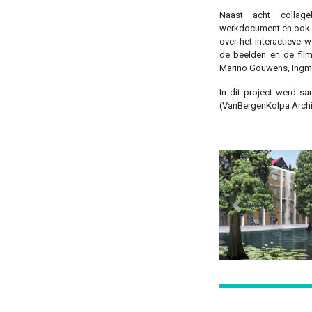
Naast acht collag
werkdocument en ook e
over het interactieve
de beelden en de film
Marino Gouwens, Ingma
In dit project werd 
(VanBergenKolpa Archi
Previous