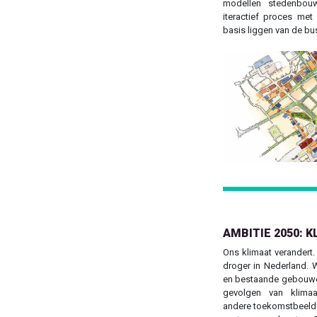
modellen stedenbou
iteractief proces me
basis liggen van de bu
Previous
AMBITIE 2050: 
Ons klimaat verandert
droger in Nederland. 
en bestaande gebouwe
gevolgen van klimaat
andere toekomstbeelde