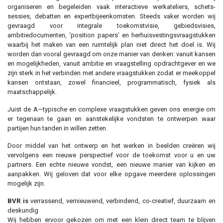
organiseren en begeleiden vaak interactieve werkateliers, schets-
sessies, debatten en expertbijeenkomsten. Steeds vaker worden wij
gevraagd voor integrale toekomstvisie, gebiedsvisies,
ambitiedocumenten, ‘position papers’ en herhuisvestingsvraagstukken
waarbij het maken van een ruimtelijk plan niet direct het doel is. Wij
worden dan vooral gevraagd om onze manier van denken: vanuit kansen
en mogelijkheden, vanuit ambitie en vraagstelling opdrachtgever en we
zijn sterk in het verbinden met andere vraagstukken zodat er meekoppel
kansen ontstaan, zowel financieel, programmatisch, fysiek als
maatschappelijk.
Juist de A—typische en complexe vraagstukken geven ons energie om
er tegenaan te gaan en aanstekelijke vondsten te ontwerpen waar
partijen hun tanden in willen zetten.
Door middel van het ontwerp en het werken in beelden creëren wij
vervolgens een nieuwe perspectief voor de toekomst voor u en uw
partners. Een echte nieuwe vondst, een nieuwe manier van kijken en
aanpakken. Wij geloven dat voor elke opgave meerdere oplossingen
mogelijk zijn.
BVR is
verrassend, vernieuwend, verbindend, co-creatief, duurzaam en
deskundig
Wij hebben ervoor gekozen om met een klein direct team te blijven