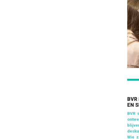
BVR
EN S
BVR s
ontwe
blijv
desku
Wie z