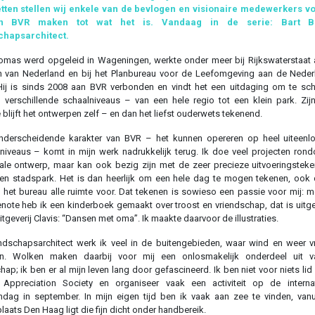
etten stellen wij enkele van de bevlogen en visionaire medewerkers vo
n BVR maken tot wat het is. Vandaag in de serie: Bart B
chapsarchitect.
omas werd opgeleid in Wageningen, werkte onder meer bij Rijkswaterstaat
en van Nederland en bij het Planbureau voor de Leefomgeving aan de Nede
Hij is sinds 2008 aan BVR verbonden en vindt het een uitdaging om te sc
 verschillende schaalniveaus – van een hele regio tot een klein park. Zij
 blijft het ontwerpen zelf – en dan het liefst ouderwets tekenend.
onderscheidende karakter van BVR – het kunnen opereren op heel uiteenl
niveaus – komt in mijn werk nadrukkelijk terug. Ik doe veel projecten ron
ale ontwerp, maar kan ook bezig zijn met de zeer precieze uitvoeringstek
en stadspark. Het is dan heerlijk om een hele dag te mogen tekenen, ook 
 het bureau alle ruimte voor. Dat tekenen is sowieso een passie voor mij: m
note heb ik een kinderboek gemaakt over troost en vriendschap, dat is uitg
itgeverij Clavis: “Dansen met oma”. Ik maakte daarvoor de illustraties.
ndschapsarchitect werk ik veel in de buitengebieden, waar wind en weer vr
n. Wolken maken daarbij voor mij een onlosmakelijk onderdeel uit v
hap; ik ben er al mijn leven lang door gefascineerd. Ik ben niet voor niets lid
 Appreciation Society en organiseer vaak een activiteit op de internat
dag in september. In mijn eigen tijd ben ik vaak aan zee te vinden, vanu
aats Den Haag ligt die fijn dicht onder handbereik.