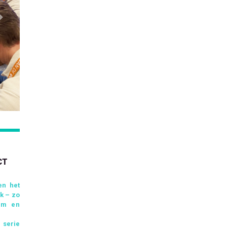
Next
CT
en het
k – zo
aam en
 serie