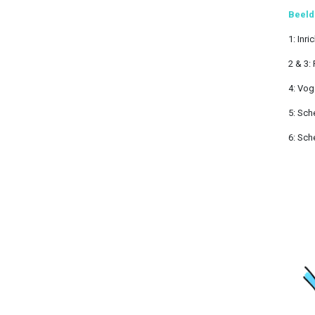
Beeld
1: Inr
2 & 3:
4: Vog
5: Sch
6: Sch