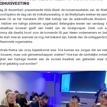
KSHUISVESTING
g (8 december) presenteerde Hilde Blank de tussenresultaten van de Wer
oord tijdens de dag van de Volkshuisvesting. In de Werkplaats werken wij sa
even CS en het ministerie VRO. Met behulp van de werkmethode Wisdom 
hebben we nuttige adviezen opgehaald. Belangrijke lessen van vandaag: 
etaalbaar bouwen geeft een beeld van de doelgroepen. Denk ook a
amma dat daarbij hoort voor de komende 50 jaar. Neem ondernemers en be
de start mee en wanneer ze nog niet bekend zijn, betrek dan de omliggende 
fessionele organisaties.
ntrale thema van onze bijeenkomst was: hoe kunnen we zorgen dat we niet
 bouwen, maar ook gemeenschappen creëren? Hoe kan de ruimtelijke ontwi
ijken een bijdrage leveren aan de sociale kwaliteit van gebieden waar 
d en gelukkig oud worden?