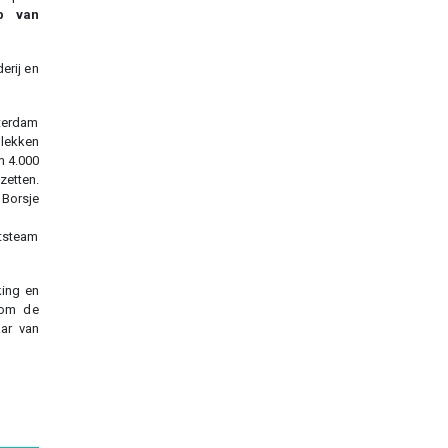
p van
erij en
terdam
lekken
m 4.000
zetten.
 Borsje
itsteam
king en
 om de
ar van