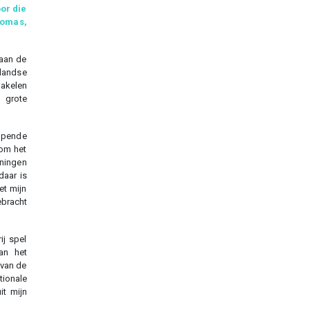
or die
omas,
 aan de
rlandse
hakelen
n grote
opende
dom het
eningen
daar is
et mijn
ebracht
ij spel
an het
 van de
ionale
it mijn