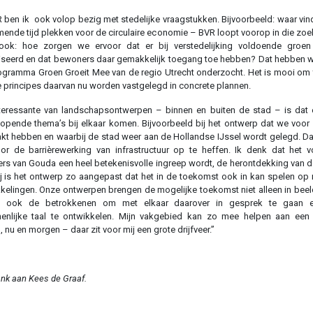
R ben ik ook volop bezig met stedelijke vraagstukken. Bijvoorbeeld: waar vi
ende tijd plekken voor de circulaire economie – BVR loopt voorop in die zoe
ook: hoe zorgen we ervoor dat er bij verstedelijking voldoende groen
iseerd en dat bewoners daar gemakkelijk toegang toe hebben? Dat hebben 
ogramma Groen Groeit Mee van de regio Utrecht onderzocht. Het is mooi om 
 principes daarvan nu worden vastgelegd in concrete plannen.
teressante van landschapsontwerpen – binnen en buiten de stad – is dat 
lopende thema’s bij elkaar komen. Bijvoorbeeld bij het ontwerp dat we voo
t hebben en waarbij de stad weer aan de Hollandse IJssel wordt gelegd. D
r de barrièrewerking van infrastructuur op te heffen. Ik denk dat het 
rs van Gouda een heel betekenisvolle ingreep wordt, de herontdekking van de 
j is het ontwerp zo aangepast dat het in de toekomst ook in kan spelen op
kelingen. Onze ontwerpen brengen de mogelijke toekomst niet alleen in bee
n ook de betrokkenen om met elkaar daarover in gesprek te gaan 
enlijke taal te ontwikkelen. Mijn vakgebied kan zo mee helpen aan een 
, nu en morgen – daar zit voor mij een grote drijfveer.”
nk aan Kees de Graaf.