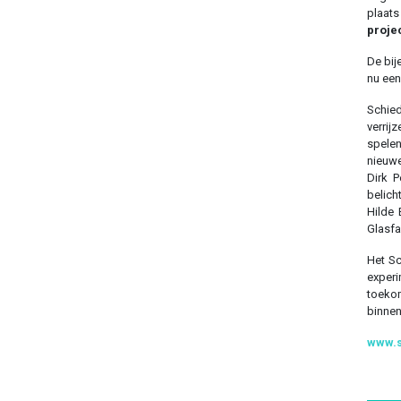
plaa
proje
De bij
nu een
Schie
verri
spelen
nieuwe
Dirk P
belich
Hilde 
Glasfa
Het Sc
exper
toeko
binnen
www.s