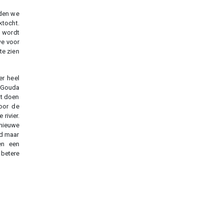
nden we
ktocht.
 wordt
we voor
te zien
er heel
r Gouda
at doen
voor de
rivier.
 nieuwe
ld maar
en een
betere