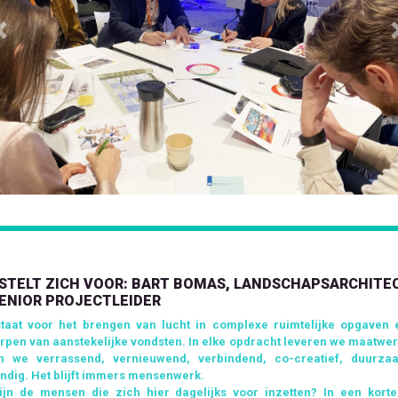
Previous
 STELT ZICH VOOR: BART BOMAS, LANDSCHAPSARCHITE
ENIOR PROJECTLEIDER
taat voor het brengen van lucht in complexe ruimtelijke opgaven 
rpen van aanstekelijke vondsten. In elke opdracht leveren we maatwer
en we verrassend, vernieuwend, verbindend, co-creatief, duurz
ndig. Het blijft immers mensenwerk.
ijn de mensen die zich hier dagelijks voor inzetten? In een korte