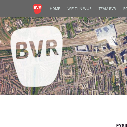
HOME
WIE ZIJN WIJ?
TEAM BVR
P
FYSI