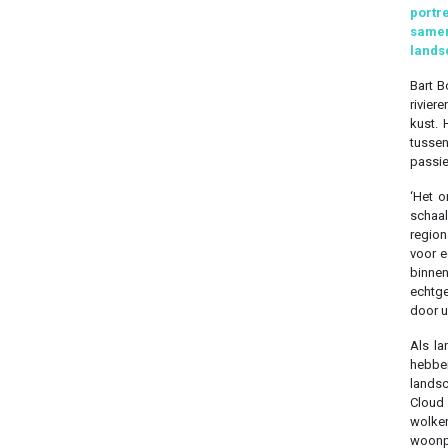
portr
same
lands
Bart B
rivier
kust. 
tussen
passie
‘Het 
schaal
region
voor e
binnen
echtge
door u
Als la
hebbe
landsc
Cloud
wolken
woonpl