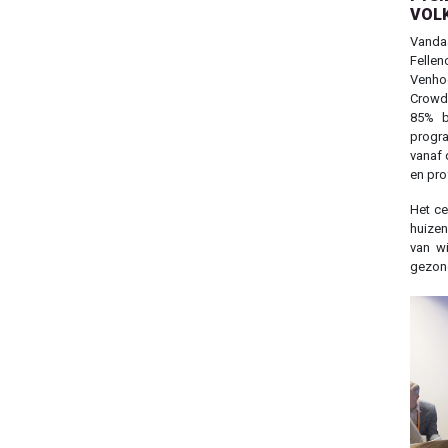
VOL
Vandaa
Fellen
Venho
Crowd 
85% b
progr
vanaf 
en pro
Het ce
huizen
van w
gezon