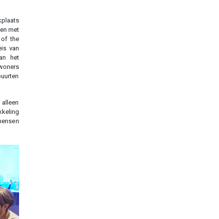
kplaats
men met
of the
eis van
an het
woners
buurten
 alleen
kkeling
mensen