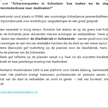
ts over
“
Scharnierpunten in Schiedam: hoe maken we de sta
ctenstedenbouw naar stadmaken?”
eenkomst vond plaats in FERM, een voormalige Schiedamse jeneverdistilleerd
 bijzondere plek voor workshops, vergaderingen en een goed gesprek.
dam verandert in hoog tempo. Rondom het station en op de grens met Rot
jzen de komende jaren duizenden nieuwe woningen en werkplekken. Twee p
 daarin een sleutelrol:
de Glasfabriek
en
Schieveste
— samen goed voor rui
 woningen en een mix van stedelijke functies die de stad op een nieuw spoor 
eters (Barcode) gaf toelichting op de plannen voor de Glasfabriek, Hans
tte de plannen van de Schieveste.
Blank gaf reflectie op de plannen vanuit o.a. haar rol als voorzitter Kwalite
briek en haar jarenlange ervaring met stadmaken.
hiedams Stadsmakers Café is een platform voor lokale dialoog, samenwer
iment. Het platform brengt bewoners, professionals en partners samen
mst van de stad te verbeelden en vorm te geven — niet van bovenaf, ma
uit.
chiedamstadsmakers.nl