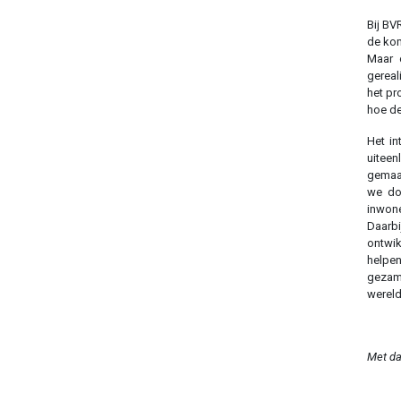
Bij BV
de kom
Maar 
gereal
het pr
hoe de
Het in
uiteen
gemaak
we doo
inwone
Daarbi
ontwik
helpe
gezam
wereld
Met da