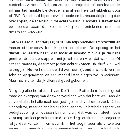
stedenbouw rond in Delft en zo leid je projecten bij een bureau. In
vijf jaar tijd maakte Evi Goedemans al een hele ontwikkeling door
bij BVR. De inhoud bij onderwijstheorie en bureaupraktijk mag dan
overlappen, de snelheid in de echte wereld is anders. Oftewel: hoe
een eerste baan de kennismaking kan betekenen met een
dynamisch werkveld.
‘Het was een bijzonder jaar, 2020. Na mijn bachelor architectuur en
master stedenbouw kon ik gaan solliciteren. De sprong in het
diepe! Een eerste baan, dan moet er iemand zijn die je de kans
geeft en de eerste stappen met je wil zetten – en dat was hier. Of
het een
match
is, daar moet je dan achter komen. Ja, durf ik nu wel
te zeggen. Hoewel de eerste tijd wel heel bijzonder was; ik werd in
februari opgenomen en een maand later gingen we in
lockdown
.
Maar het is uiteindelijk allemaal goed gekomen.
De geografische afstand van Delft naar Rotterdam is niet groot
maar de overgang van de twee werelden was dat best wel. Aan de
universiteit is het allemaal heel gedegen, met veel onderzoek. Dat is
hier ook zo, maar de snelheid is heel anders. En het hele aspect van
bedrijfsvoering en klussen binnenhalen, dat was compleet nieuw
voor mij. Dat leer je ook niet in de opleiding. Werkend aan projecten
rol je daar vanzelf in en waar ik in het begin puur als ontwerper
bezig was, mag ik nu ook projecten leiden – en dat is heel leuk.