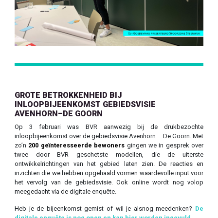
GROTE BETROKKENHEID BIJ
INLOOPBIJEENKOMST GEBIEDSVISIE
AVENHORN–DE GOORN
Op 3 februari was BVR aanwezig bij de drukbezochte
inloopbijeenkomst over de gebiedsvisie Avenhorn – De Goorn. Met
zo’n
200 geïnteresseerde bewoners
gingen we in gesprek over
twee door BVR geschetste modellen, die de uiterste
ontwikkelrichtingen van het gebied laten zien. De reacties en
inzichten die we hebben opgehaald vormen waardevolle input voor
het vervolg van de gebiedsvisie. Ook online wordt nog volop
meegedacht via de digitale enquête.
Heb je de bijeenkomst gemist of wil je alsnog meedenken?
De
digitale enquête is nog open en kan hier worden ingevuld.