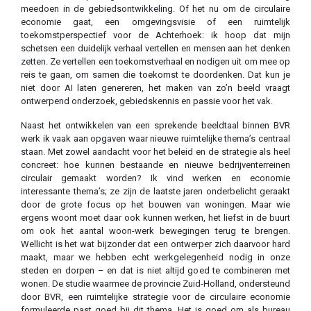
meedoen in de gebiedsontwikkeling. Of het nu om de circulaire
economie gaat, een omgevingsvisie of een ruimtelijk
toekomstperspectief voor de Achterhoek: ik hoop dat mijn
schetsen een duidelijk verhaal vertellen en mensen aan het denken
zetten. Ze vertellen een toekomstverhaal en nodigen uit om mee op
reis te gaan, om samen die toekomst te doordenken. Dat kun je
niet door AI laten genereren, het maken van zo’n beeld vraagt
ontwerpend onderzoek, gebiedskennis en passie voor het vak.
Naast het ontwikkelen van een sprekende beeldtaal binnen BVR
werk ik vaak aan opgaven waar nieuwe ruimtelijke thema’s centraal
staan. Met zowel aandacht voor het beleid en de strategie als heel
concreet: hoe kunnen bestaande en nieuwe bedrijventerreinen
circulair gemaakt worden? Ik vind werken en economie
interessante thema’s; ze zijn de laatste jaren onderbelicht geraakt
door de grote focus op het bouwen van woningen. Maar wie
ergens woont moet daar ook kunnen werken, het liefst in de buurt
om ook het aantal woon-werk bewegingen terug te brengen.
Wellicht is het wat bijzonder dat een ontwerper zich daarvoor hard
maakt, maar we hebben echt werkgelegenheid nodig in onze
steden en dorpen – en dat is niet altijd goed te combineren met
wonen. De studie waarmee de provincie Zuid-Holland, ondersteund
door BVR, een ruimtelijke strategie voor de circulaire economie
formuleerde past goed bij dit thema. Het is goed om als bureau