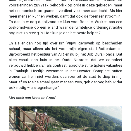
voorzieningen zijn vaak behoorlijk op orde in deze gebieden, maar
het economisch programma verdient veel meer aandacht. Als hier
meer mensen kunnen werken, damt dat ook de forensenstroom in.
En dan is er nog de bijzondere klus voor Bonaire. Werken aan een
toekomstvisie op een eiland waar de ruimtelijke ordeningstraditie
nog niet zo stevig is. Hoe kun je dan het beste helpen?’
En als er dan nog tijd over is? ‘Vrijwilligerswerk op bescheiden
schaal, maar alleen als het voor mijn eigen stad Rotterdam is.
Bijvoorbeeld het bestuur van AIR en nu bij het Job Dura Fonds. Dat
alles vanuit ons huis in het Oude Noorden dat we compleet
verbouwd hebben. En als contrast, absolute stilte tijdens vakanties
in Frankrijk. Heerlijk zwemmen in natuurwater. Compleet buiten
wonen zal hem niet worden, daarvoor zit de stad te diep in mij.
Maar af en toe helemaal geen mensen zien, gek genoeg heb ik dat
ook nodig – als tegenhanger.’
Met dank aan Kees de Graaf.