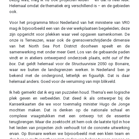
Helemaal omdat de thematiek erg verschillend is – en de gebieden
ook.
Voor het programma Mooi Nederland van het ministerie van VRO
mag ik bijvoorbeeld een van de vier werkplaatsen begeleiden; deze
zijn opgericht voor plekken waar veel opgaven samenkomen. De
onze is Terneuzen, waar ook de grensoverschrijdende dimensie
van het North Sea Port District doorheen speelt en de
samenwerking met onder meer Gent. Los van de gebaande paden
vindt er in ateliers ontwerpend onderzoek plaats, echt
out of the
box
. Dat geldt helemaal voor de Structuurvisie 2050 op Bonaire,
waar we buiten de landsgrenzen werken. In Nederland ben je
bekend met de ondergrond, letterlijk en figuurlijk. Dat is daar
helemaal anders. Goed voor de verruiming van mijn blikveld.
Ik heb gemerkt dat ik erg van puzzelen houd. Thema’s een logische
plek geven en verbeelden. Dat deed ik als ontwerper bij de
Kansenkaarten die we voor toenmalig minister Hugo de Jonge
mochten maken. Dat is denken op de nationale schaal en
complexe vraagstukken met een ontwerp tot de essentie
terugbrengen. Maar die zoektocht zit hem ook de laatste tijd in hoe
het leiden van projecten zich verhoudt tot de concrete uitwerking
ervan. Op Bonaire werken we bijvoorbeeld met een klein team en