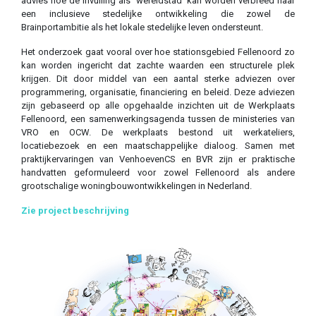
advies hoe de invulling als ‘wereldstad’ kan worden verbreed naar
een inclusieve stedelijke ontwikkeling die zowel de
Brainportambitie als het lokale stedelijke leven ondersteunt.
Het onderzoek gaat vooral over hoe stationsgebied Fellenoord zo
kan worden ingericht dat zachte waarden een structurele plek
krijgen. Dit door middel van een aantal sterke adviezen over
programmering, organisatie, financiering en beleid. Deze adviezen
zijn gebaseerd op alle opgehaalde inzichten uit de Werkplaats
Fellenoord, een samenwerkingsagenda tussen de ministeries van
VRO en OCW. De werkplaats bestond uit werkateliers,
locatiebezoek en een maatschappelijke dialoog. Samen met
praktijkervaringen van VenhoevenCS en BVR zijn er praktische
handvatten geformuleerd voor zowel Fellenoord als andere
grootschalige woningbouwontwikkelingen in Nederland.
Zie project beschrijving
Previous
Next