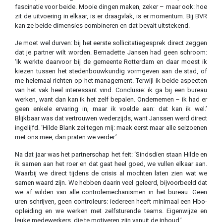
fascinatie voor beide. Mooie dingen maken, zeker – maar ook: hoe
zit de uitvoering in elkaar, is er draagvlak, is er momentum. Bij BVR
kan ze beide dimensies combineren en dat bevalt uitstekend.
Je moet wel durven: bij het eerste sollicitatiegesprek direct zeggen
dat je partner wilt worden. Bernadette Jansen had geen schroom:
‘Ik werkte daarvoor bij de gemeente Rotterdam en daar moest ik
kiezen tussen het stedenbouwkundig vormgeven aan de stad, of
me helemaal richten op het management. Terwijl ik beide aspecten
van het vak heel interessant vind. Conclusie: ik ga bij een bureau
werken, want dan kan ik het zelf bepalen. Ondernemen – ik had er
geen enkele ervaring in, maar ik voelde aan: dat kan ik wel.’
Blijkbaar was dat vertrouwen wederzijds, want Janssen werd direct
ingelijfd. ‘Hilde Blank zei tegen mij: maak eerst maar alle seizoenen
met ons mee, dan praten we verder.’
Na dat jaar was het partnerschap het feit: ‘Sindsdien staan Hilde en
ik samen aan het roer en dat gaat heel goed, we vullen elkaar aan.
Waarbij we direct tijdens de crisis al mochten laten zien wat we
samen waard zijn. We hebben daarin veel geleerd, bijvoorbeeld dat
we af wilden van alle controlemechanismen in het bureau. Geen
uren schrijven, geen controleurs: iedereen heeft minimaal een Hbo-
opleiding en we werken met zelfsturende teams. Eigenwijze en
leuke medewerkers, die te motiveren zijn vanuit de inhoud.’