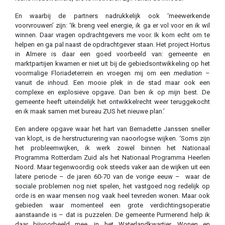
En waarbij de partners nadrukkelijk ook ‘meewerkende
voorvrouwen’ zijn: ‘Ik breng veel energie, ik ga er vol voor en ik wil
winnen. Daar vragen opdrachtgevers me voor. Ik kom echt om te
helpen en ga pal naast de opdrachtgever staan. Het project Hortus
in Almere is daar een goed voorbeeld van: gemeente en
marktpartijen kwamen er niet uit bij de gebiedsontwikkeling op het
voormalige Floriadeterrein en vroegen mij om een
mediation
–
vanuit de inhoud. Een mooie plek in de stad maar ook een
complexe en explosieve opgave. Dan ben ik op mijn best. De
gemeente heeft uiteindelijk het ontwikkelrecht weer teruggekocht
en ik maak samen met bureau ZUS het nieuwe plan.’
Een andere opgave waar het hart van Bernadette Janssen sneller
van klopt, is de herstructurering van naoorlogse wijken. ‘Soms zijn
het probleemwijken, ik werk zowel binnen het Nationaal
Programma Rotterdam Zuid als het Nationaal Programma Heerlen
Noord. Maar tegenwoordig ook steeds vaker aan de wijken uit een
latere periode – de jaren 60-70 van de vorige eeuw – waar de
sociale problemen nog niet spelen, het vastgoed nog redelijk op
orde is en waar mensen nog vaak heel tevreden wonen. Maar ook
gebieden waar momenteel een grote verdichtingsoperatie
aanstaande is – dat is puzzelen. De gemeente Purmerend help ik
daar bijvoorbeeld mee, in het Waterlandkwartier. Wonen en