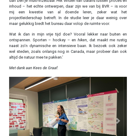
dan ben je multi-inzetbaar. Het vinden van balans tussen proces en
inhoud – het echte ontwerpen, daar zijn we van bij BVR – is voor
mij een kwestie van al doende leren, zeker wat het
projectleiderschap betreft. In de studie leer je daar weinig over
maar gelukkig biedt het bureau daar volop de ruimte voor.
Wat ik dan in mijn vrije tijd doe? Vooral lekker naar buiten en
ontspannen. Sporten – hockey – en
hiken
, dat maakt me rustig
naast zo’n dynamische en intensieve baan. Ik bezoek ook zeker
wel steden, zoals onlangs nog in Canada, maar probeer dan ook
altijd de natuur mee te pakken.’
Met dank aan Kees de Graaf.
Previous
Next