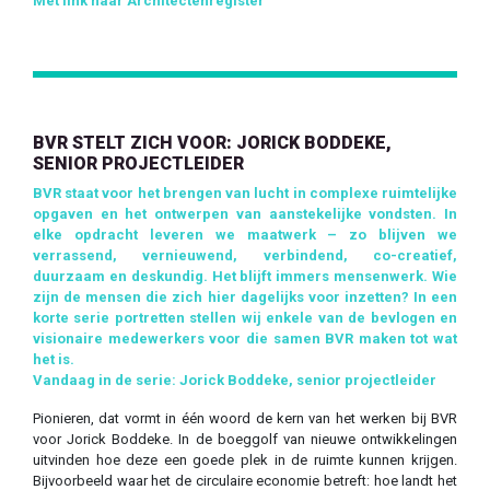
Met link naar Architectenregister
BVR STELT ZICH VOOR: JORICK BODDEKE,
SENIOR PROJECTLEIDER
BVR staat voor het brengen van lucht in complexe ruimtelijke
opgaven en het ontwerpen van aanstekelijke vondsten. In
elke opdracht leveren we maatwerk – zo blijven we
verrassend, vernieuwend, verbindend, co-creatief,
duurzaam en deskundig. Het blijft immers mensenwerk.
Wie
zijn de mensen die zich hier dagelijks voor inzetten? In een
korte serie portretten stellen wij enkele van de bevlogen en
visionaire medewerkers voor die samen BVR maken tot wat
het is.
Vandaag in de serie: Jorick Boddeke, senior projectleider
Pionieren, dat vormt in één woord de kern van het werken bij BVR
voor Jorick Boddeke. In de boeggolf van nieuwe ontwikkelingen
uitvinden hoe deze een goede plek in de ruimte kunnen krijgen.
Bijvoorbeeld waar het de circulaire economie betreft: hoe landt het