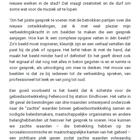
nieuwe werken in de stad? Dat vraagt creativiteit en de durf om
soms wat voor de muziek uit te lopen.
‘Om het juiste gesprek te voeren met de betrokken partijen over die
nieuwe ontwikkelingen, zet ik met veel plezier mijn
verbeeldingskracht in om beelden te maken die een gesprek
aanjagen. Hoe kan ik een complexe opgave vatten in één beeld?
Zo’n beeld moet inspireren, kleurrijk zijn en een verhaal vertellen dat
past bij de plek of opgave. Het liefst teken ik met de hand, dat
maakt het beeld minder hard of definitief. En het geeft direct ook
het signaal af dat nog niet alles in beton gegoten is en er ruimte is
voor gesprek, als uitnodiging om mee te denken. Het mooie van
beelden is dat ze bij iedereen tot de verbeelding spreken, van
professioneel tot leek en van jong tot oud.
Een goed voorbeeld is het beeld dat ik schetste voor de
gebiedsontwikkeling Fellenoord bij station Eindhoven. Het vatte in
dit geval de bevindingen van drie maanden ontwerpend onderzoek
naar de “zachte” waarden binnen gebiedsontwikkeling samen en
nodigde beleidsmakers, maatschappelijke organisaties en andere
belanghebbenden uit hierover het gesprek te voeren. Hoe kunnen
we zachte waarden – die betrekking hebben op de
sociaaleconomische en maatschappelijke kanten van het gebied –
een zichtbare plek geven zodat zachte waarden volwaardig