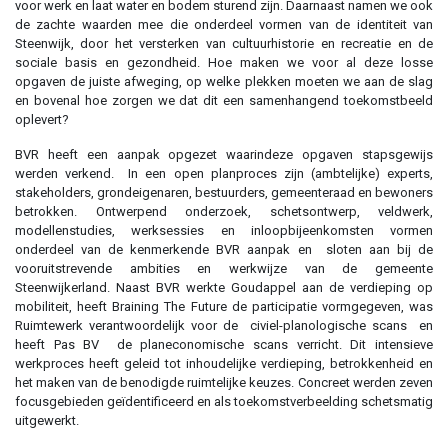
voor werk en laat water en bodem sturend zijn. Daarnaast namen we ook
de zachte waarden mee die onderdeel vormen van de identiteit van
Steenwijk, door het versterken van cultuurhistorie en recreatie en de
sociale basis en gezondheid. Hoe maken we voor al deze losse
opgaven de juiste afweging, op welke plekken moeten we aan de slag
en bovenal hoe zorgen we dat dit een samenhangend toekomstbeeld
oplevert?
BVR heeft een aanpak opgezet waarindeze opgaven stapsgewijs
werden verkend. In een open planproces zijn (ambtelijke) experts,
stakeholders, grondeigenaren, bestuurders, gemeenteraad en bewoners
betrokken. Ontwerpend onderzoek, schetsontwerp, veldwerk,
modellenstudies, werksessies en inloopbijeenkomsten vormen
onderdeel van de kenmerkende BVR aanpak en sloten aan bij de
vooruitstrevende ambities en werkwijze van de gemeente
Steenwijkerland. Naast BVR werkte Goudappel aan de verdieping op
mobiliteit, heeft Braining The Future de participatie vormgegeven, was
Ruimtewerk verantwoordelijk voor de civiel-planologische scans en
heeft Pas BV de planeconomische scans verricht. Dit intensieve
werkproces heeft geleid tot inhoudelijke verdieping, betrokkenheid en
het maken van de benodigde ruimtelijke keuzes. Concreet werden zeven
focusgebieden geïdentificeerd en als toekomstverbeelding schetsmatig
uitgewerkt.