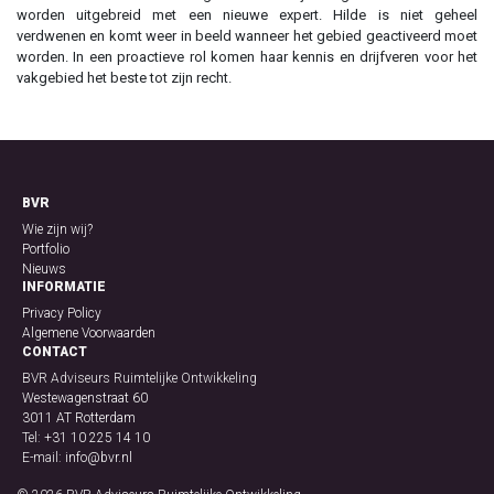
worden uitgebreid met een nieuwe expert. Hilde is niet geheel
verdwenen en komt weer in beeld wanneer het gebied geactiveerd moet
worden. In een proactieve rol komen haar kennis en drijfveren voor het
vakgebied het beste tot zijn recht.
BVR
Wie zijn wij?
Portfolio
Nieuws
INFORMATIE
Privacy Policy
Algemene Voorwaarden
CONTACT
BVR Adviseurs Ruimtelijke Ontwikkeling
Westewagenstraat 60
3011 AT Rotterdam
Tel:
+31 10 225 14 10
E-mail:
info@bvr.nl