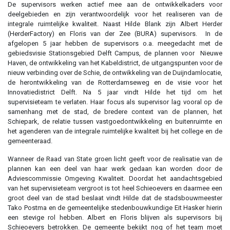
De supervisors werken actief mee aan de ontwikkelkaders voor
deelgebieden en zijn verantwoordelijk voor het realiseren van de
integrale ruimtelijke kwaliteit. Naast Hilde Blank zijn Albert Herder
(HerderFactory) en Floris van der Zee (BURA) supervisors. In de
afgelopen 5 jaar hebben de supervisors o.a. meegedacht met de
gebiedsvisie Stationsgebied Delft Campus, de plannen voor Nieuwe
Haven, de ontwikkeling van het Kabeldistrict, de uitgangspunten voor de
nieuw verbinding over de Schie, de ontwikkeling van de Duijndamlocatie,
de herontwikkeling van de Rotterdamseweg en de visie voor het
Innovatiedistrict Delft. Na 5 jaar vindt Hilde het tijd om het
supervisieteam te verlaten. Haar focus als supervisor lag vooral op de
samenhang met de stad, de bredere context van de plannen, het
Schiepark, de relatie tussen vastgoedontwikkeling en buitenruimte en
het agenderen van de integrale ruimtelijke kwaliteit bij het college en de
gemeenteraad.
Wanneer de Raad van State groen licht geeft voor de realisatie van de
plannen kan een deel van haar werk gedaan kan worden door de
Adviescommissie Omgeving Kwaliteit. Doordat het aandachtsgebied
van het supervisieteam vergroot is tot heel Schieoevers en daarmee een
groot deel van de stad beslaat vindt Hilde dat de stadsbouwmeester
Tako Postma en de gemeentelijke stedenbouwkundige Eit Hasker hierin
een stevige rol hebben. Albert en Floris blijven als supervisors bij
Schieoevers betrokken. De gemeente bekijkt nog of het team moet