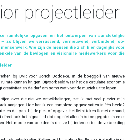
or projectleider
xe ruimtelijke opgaven en het ontwerpen van aanstekelijke
 – zo blijven we verrassend, vernieuwend, verbindend, co-
rs mensenwerk.
Wie zijn de mensen die zich hier dagelijks voor
ij enkele van de bevlogen en visionaire medewerkers voor die
leider
werken bij BVR voor Jorick Boddeke. In de boeggolf van nieuwe
ruimte kunnen krijgen. Bijvoorbeeld waar het de circulaire economie
t creativiteit en de durf om soms wat voor de muziek uit te lopen.
tijen over die nieuwe ontwikkelingen, zet ik met veel plezier mijn
prek aanjagen. Hoe kan ik een complexe opgave vatten in één beeld?
ertellen dat past bij de plek of opgave. Het liefst teken ik met de hand,
t direct ook het signaal af dat nog niet alles in beton gegoten is en er
en. Het mooie van beelden is dat ze bij iedereen tot de verbeelding
ebiedsontwikkeling Fellenoord bij station Eindhoven. Het vatte in dit