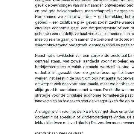
geval de bevindingen van drie maanden ontwerpend ond
en nodigde beleidsmakers, maatschappelijke organisati
Hoe kunnen we zachte waarden – die betrekking hebb
gebied – een zichtbare plek geven zodat zachte waard
circulaire economie gaat, een omgevingsvisie of een r
schetsen een duidelijk verhaal vertellen en mensen aan h
mee op reis te gaan, om samen die toekomst te doordenke
vraagt ontwerpend onderzoek, gebiedskennis en passie v
Naast het ontwikkelen van een sprekende beeldtaal bin
centraal staan. Met zowel aandacht voor het beleid e
bedrijventerreinen circulair gemaakt worden? Ik vind 
onderbelicht geraakt door de grote focus op het bo
werken, het liefst in de buurt om ook het aantal woon-we
ontwerper zich daarvoor hard maakt, maar we hebben ec
altijd goed te combineren met wonen. De studie waarme
strategie voor de circulaire economie formuleerde pas
innoveren en na te denken over de vraagstukken die op 
Als tegenwicht voor het denkwerk dat met deze en andere 
dochter in de speeltuin of kinderboerderij te vinden. 
lekker kliederen met verf. (lacht) Dat zouden meer mens
Met dank aan Kees de Graaf.