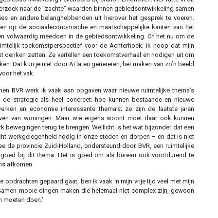
erzoek naar de “zachte” waarden binnen gebiedsontwikkeling samen
es en andere belanghebbenden uit hierover het gesprek te voeren.
en op de sociaaleconomische en maatschappelijke kanten van het
en volwaardig meedoen in de gebiedsontwikkeling. Of het nu om de
uimtelijk toekomstperspectief voor de Achterhoek: ik hoop dat mijn
et denken zetten. Ze vertellen een toekomstverhaal en nodigen uit om
n. Dat kun je niet door AI laten genereren, het maken van zo’n beeld
oor het vak.
nen BVR werk ik vaak aan opgaven waar nieuwe ruimtelijke thema’s
n de strategie als heel concreet: hoe kunnen bestaande en nieuwe
werken en economie interessante thema’s; ze zijn de laatste jaren
uwen van woningen. Maar wie ergens woont moet daar ook kunnen
rk bewegingen terug te brengen. Wellicht is het wat bijzonder dat een
ht werkgelegenheid nodig in onze steden en dorpen – en dat is niet
e de provincie Zuid-Holland, ondersteund door BVR, een ruimtelijke
t goed bij dit thema. Het is goed om als bureau ook voortdurend te
ons afkomen.
opdrachten gepaard gaat, ben ik vaak in mijn vrije tijd veel met mijn
Of samen mooie dingen maken die helemaal niet complex zijn, gewoon
en moeten doen.’