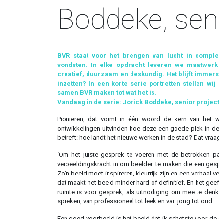
Boddeke, seni
BVR staat voor het brengen van lucht in comple
vondsten. In elke opdracht leveren we maatwerk
creatief, duurzaam en deskundig. Het blijft imme
inzetten? In een korte serie portretten stellen w
samen BVR maken tot wat het is.
Vandaag in de serie: Jorick Boddeke, senior project
Pionieren, dat vormt in één woord de kern van het 
ontwikkelingen uitvinden hoe deze een goede plek in de 
betreft: hoe landt het nieuwe werken in de stad? Dat vraag
‘Om het juiste gesprek te voeren met de betrokken par
verbeeldingskracht in om beelden te maken die een ges
Zo’n beeld moet inspireren, kleurrijk zijn en een verhaal v
dat maakt het beeld minder hard of definitief. En het geef
ruimte is voor gesprek, als uitnodiging om mee te denk
spreken, van professioneel tot leek en van jong tot oud.
Een goed voorbeeld is het beeld dat ik schetste voor de g